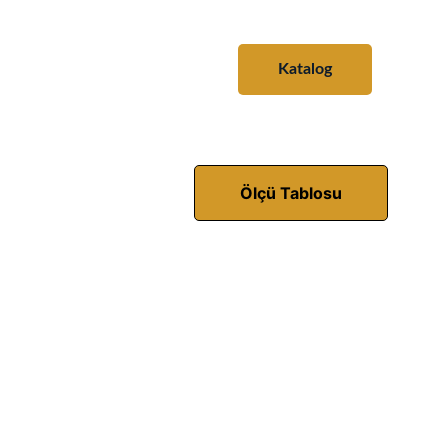
Katalog
Panotif
Konstrüksiyon
İletişim
Ölçü Tablosu
likle imalat sektöründe çok fazla kullanılır. Kullanılacak
in kalitesidir. İyi bir sanayi borusu seçmek kadar doğru
vardır. Bunlar ihtiyaç doğrultusunda ölçü ve kalınlıklarda