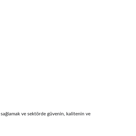
Anasayfa
Hakkımızda
Ürünlerimiz
İmalat / Ürün İşleme
Vizyon
sağlamak ve sektörde güvenin, kalitenin ve 